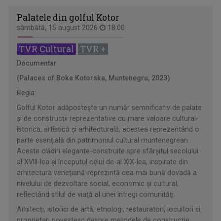
Palatele din golful Kotor
sâmbătă, 15 august 2026
18:00
TVR Cultural
TVR +
Documentar
(Palaces of Boka Kotorska, Muntenegru, 2023)
Regia:
Golful Kotor adăposteşte un număr semnificativ de palate
şi de construcţii reprezentative cu mare valoare cultural-
istorică, artistică şi arhitecturală, acestea reprezentând o
parte esenţială din patrimoniul cultural muntenegrean.
Aceste clădiri elegante-construite spre sfârşitul secolului
al XVIII-lea şi începutul celui de-al XIX-lea, inspirate din
arhitectura veneţiană-reprezintă cea mai bună dovadă a
nivelului de dezvoltare social, economic şi cultural,
reflectând stilul de viaţă al unei întregi comunităţi.
Arhitecţi, istorici de artă, etnologi, restauratori, locuitori şi
proprietari povestesc despre metodele de construcţie,