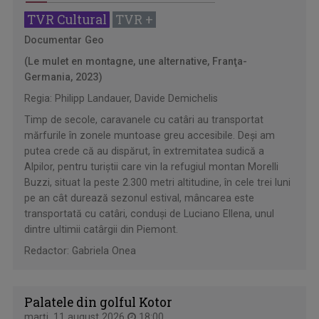
TVR Cultural
TVR +
Documentar Geo
(Le mulet en montagne, une alternative, Franţa-
Germania, 2023)
Regia: Philipp Landauer, Davide Demichelis
Timp de secole, caravanele cu catâri au transportat
mărfurile în zonele muntoase greu accesibile. Deşi am
putea crede că au dispărut, în extremitatea sudică a
Alpilor, pentru turiştii care vin la refugiul montan Morelli
Buzzi, situat la peste 2.300 metri altitudine, în cele trei luni
pe an cât durează sezonul estival, mâncarea este
transportată cu catâri, conduşi de Luciano Ellena, unul
dintre ultimii catârgii din Piemont.
Redactor: Gabriela Onea
Palatele din golful Kotor
marţi, 11 august 2026
18:00