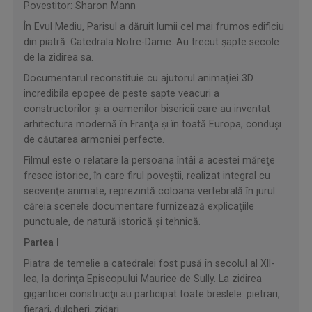
Povestitor: Sharon Mann
În Evul Mediu, Parisul a dăruit lumii cel mai frumos edificiu
din piatră: Catedrala Notre-Dame. Au trecut şapte secole
de la zidirea sa.
Documentarul reconstituie cu ajutorul animaţiei 3D
incredibila epopee de peste şapte veacuri a
constructorilor şi a oamenilor bisericii care au inventat
arhitectura modernă în Franţa şi în toată Europa, conduşi
de căutarea armoniei perfecte.
Filmul este o relatare la persoana întâi a acestei măreţe
fresce istorice, în care firul poveştii, realizat integral cu
secvenţe animate, reprezintă coloana vertebrală în jurul
căreia scenele documentare furnizează explicaţiile
punctuale, de natură istorică şi tehnică.
Partea I
Piatra de temelie a catedralei fost pusă în secolul al XII-
lea, la dorinţa Episcopului Maurice de Sully. La zidirea
giganticei construcţii au participat toate breslele: pietrari,
fierari, dulgheri, zidari.