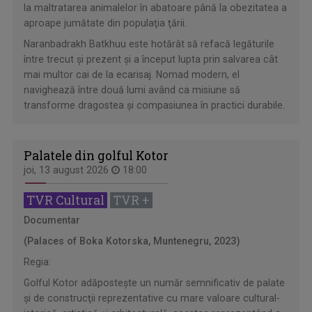
la maltratarea animalelor în abatoare până la obezitatea a
aproape jumătate din populaţia ţării.
Naranbadrakh Batkhuu este hotărât să refacă legăturile
între trecut şi prezent şi a început lupta prin salvarea cât
mai multor cai de la ecarisaj. Nomad modern, el
navighează între două lumi având ca misiune să
transforme dragostea şi compasiunea în practici durabile.
Palatele din golful Kotor
joi, 13 august 2026
18:00
TVR Cultural
TVR +
Documentar
(Palaces of Boka Kotorska, Muntenegru, 2023)
Regia:
Golful Kotor adăposteşte un număr semnificativ de palate
şi de construcţii reprezentative cu mare valoare cultural-