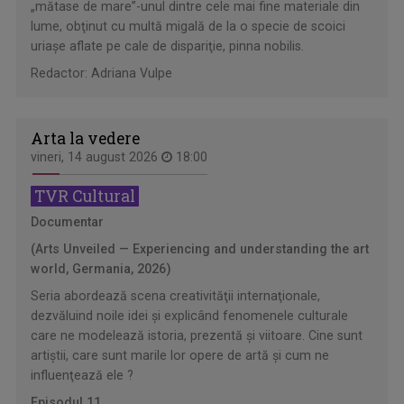
„mătase de mare”-unul dintre cele mai fine materiale din
lume, obţinut cu multă migală de la o specie de scoici
uriaşe aflate pe cale de dispariţie, pinna nobilis.
Redactor: Adriana Vulpe
Arta la vedere
vineri, 14 august 2026
18:00
TVR Cultural
Documentar
(Arts Unveiled — Experiencing and understanding the art
world, Germania, 2026)
Seria abordează scena creativităţii internaţionale,
dezvăluind noile idei şi explicând fenomenele culturale
care ne modelează istoria, prezentă şi viitoare. Cine sunt
artiştii, care sunt marile lor opere de artă şi cum ne
influenţează ele ?
Episodul 11