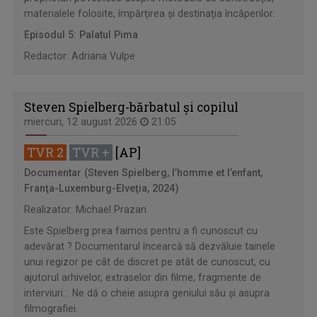
materialele folosite, împărţirea şi destinaţia încăperilor.
Episodul 5: Palatul Pima
Redactor: Adriana Vulpe
Steven Spielberg-bărbatul şi copilul
miercuri, 12 august 2026
21:05
TVR 2
TVR +
[AP]
Documentar (Steven Spielberg, l’homme et l’enfant,
Franţa-Luxemburg-Elveţia, 2024)
Realizator: Michael Prazan
Este Spielberg prea faimos pentru a fi cunoscut cu
adevărat ? Documentarul încearcă să dezvăluie tainele
unui regizor pe cât de discret pe atât de cunoscut, cu
ajutorul arhivelor, extraselor din filme, fragmente de
interviuri... Ne dă o cheie asupra geniului său şi asupra
filmografiei.