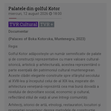
Palatele din golful Kotor
miercuri, 12 august 2026
18:00
TVR Cultural
TVR +
Documentar
(Palaces of Boka Kotorska, Muntenegru, 2023)
Regia:
Golful Kotor adăposteşte un număr semnificativ de palate
şi de construcţii reprezentative cu mare valoare cultural-
istorică, artistică şi arhitecturală, acestea reprezentând o
parte esenţială din patrimoniul cultural muntenegrean.
Aceste clădiri elegante-construite spre sfârşitul secolului
al XVIII-lea şi începutul celui de-al XIX-lea, inspirate din
arhitectura veneţiană-reprezintă cea mai bună dovadă a
nivelului de dezvoltare social, economic şi cultural,
reflectând stilul de viaţă al unei întregi comunităţi.
Arhitecţi, istorici de artă, etnologi, restauratori, locuitori şi
proprietari povestesc despre metodele de construcţie,