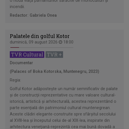
o nouă viaţă pământurilor sărăcite de monoculturi şi
incendii.
Redactor: Gabriela Onea
Palatele din golful Kotor
duminică, 09 august 2026
18:00
TVR Cultural
TVR +
Documentar
(Palaces of Boka Kotorska, Muntenegru, 2023)
Regia:
Golful Kotor adăposteşte un număr semnificativ de palate
şi de construcţii reprezentative cu mare valoare cultural-
istorică, artistică şi arhitecturală, acestea reprezentând o
parte esenţială din patrimoniul cultural muntenegrean.
Aceste clădiri elegante-construite spre sfârşitul secolului
al XVIII-lea şi începutul celui de-al XIX-lea, inspirate din
arhitectura veneţiană-reprezintă cea mai bună dovadă a