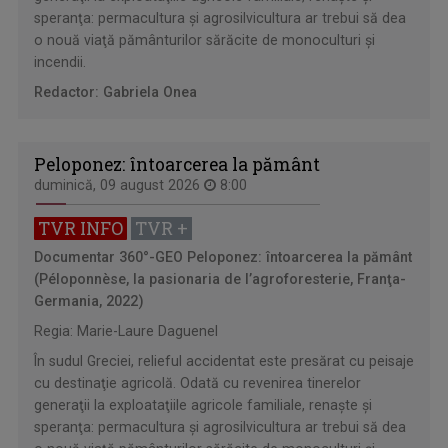
speranţa: permacultura şi agrosilvicultura ar trebui să dea
o nouă viaţă pământurilor sărăcite de monoculturi şi
incendii.
Redactor: Gabriela Onea
Peloponez: întoarcerea la pământ
duminică, 09 august 2026
8:00
TVR INFO
TVR +
Documentar 360°-GEO
Peloponez: întoarcerea la pământ
(Péloponnèse, la pasionaria de l’agroforesterie, Franţa-
Germania, 2022)
Regia: Marie-Laure Daguenel
În sudul Greciei, relieful accidentat este presărat cu peisaje
cu destinaţie agricolă. Odată cu revenirea tinerelor
generaţii la exploataţiile agricole familiale, renaşte şi
speranţa: permacultura şi agrosilvicultura ar trebui să dea