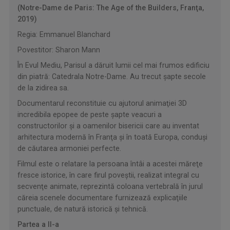
(Notre-Dame de Paris: The Age of the Builders, Franţa,
2019)
Regia: Emmanuel Blanchard
Povestitor: Sharon Mann
În Evul Mediu, Parisul a dăruit lumii cel mai frumos edificiu
din piatră: Catedrala Notre-Dame. Au trecut şapte secole
de la zidirea sa.
Documentarul reconstituie cu ajutorul animaţiei 3D
incredibila epopee de peste şapte veacuri a
constructorilor şi a oamenilor bisericii care au inventat
arhitectura modernă în Franţa şi în toată Europa, conduşi
de căutarea armoniei perfecte.
Filmul este o relatare la persoana întâi a acestei măreţe
fresce istorice, în care firul poveştii, realizat integral cu
secvenţe animate, reprezintă coloana vertebrală în jurul
căreia scenele documentare furnizează explicaţiile
punctuale, de natură istorică şi tehnică.
Partea a II-a