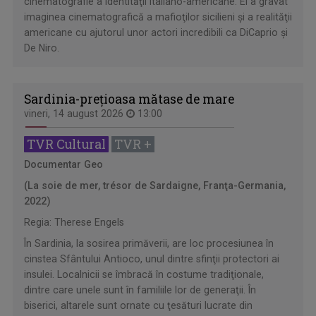
cinematografie a identităţii italiano-americane. El a gravat
imaginea cinematografică a mafioţilor sicilieni şi a realităţii
americane cu ajutorul unor actori incredibili ca DiCaprio şi
De Niro.
Sardinia-preţioasa mătase de mare
vineri, 14 august 2026
13:00
TVR Cultural
TVR +
Documentar Geo
(La soie de mer, trésor de Sardaigne, Franţa-Germania,
2022)
Regia: Therese Engels
În Sardinia, la sosirea primăverii, are loc procesiunea în
cinstea Sfântului Antioco, unul dintre sfinţii protectori ai
insulei. Localnicii se îmbracă în costume tradiţionale,
dintre care unele sunt în familiile lor de generaţii. În
biserici, altarele sunt ornate cu ţesături lucrate din