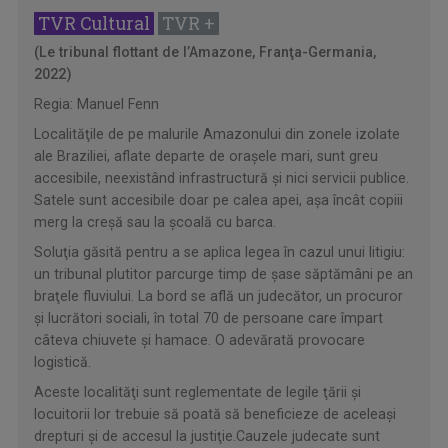
TVR Cultural
TVR +
(Le tribunal flottant de l’Amazone, Franţa-Germania,
2022)
Regia: Manuel Fenn
Localităţile de pe malurile Amazonului din zonele izolate
ale Braziliei, aflate departe de oraşele mari, sunt greu
accesibile, neexistând infrastructură şi nici servicii publice.
Satele sunt accesibile doar pe calea apei, aşa încât copiii
merg la creşă sau la şcoală cu barca.
Soluţia găsită pentru a se aplica legea în cazul unui litigiu:
un tribunal plutitor parcurge timp de şase săptămâni pe an
braţele fluviului. La bord se află un judecător, un procuror
şi lucrători sociali, în total 70 de persoane care împart
câteva chiuvete şi hamace. O adevărată provocare
logistică.
Aceste localităţi sunt reglementate de legile ţării şi
locuitorii lor trebuie să poată să beneficieze de aceleaşi
drepturi şi de accesul la justiţie.Cauzele judecate sunt