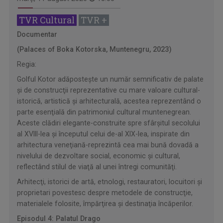
TVR Cultural
TVR +
Documentar
(Palaces of Boka Kotorska, Muntenegru, 2023)
Regia:
Golful Kotor adăposteşte un număr semnificativ de palate
şi de construcţii reprezentative cu mare valoare cultural-
istorică, artistică şi arhitecturală, acestea reprezentând o
parte esenţială din patrimoniul cultural muntenegrean.
Aceste clădiri elegante-construite spre sfârşitul secolului
al XVIII-lea şi începutul celui de-al XIX-lea, inspirate din
arhitectura veneţiană-reprezintă cea mai bună dovadă a
nivelului de dezvoltare social, economic şi cultural,
reflectând stilul de viaţă al unei întregi comunităţi.
Arhitecţi, istorici de artă, etnologi, restauratori, locuitori şi
proprietari povestesc despre metodele de construcţie,
materialele folosite, împărţirea şi destinaţia încăperilor.
Episodul 4: Palatul Drago