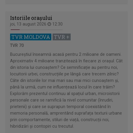
Istoriile oraşului
joi, 13 august 2026
12:30
TVR MOLDOVA
TVR +
TVR 70
Bucureștiul înseamnă acasă pentru 2 milioane de oameni.
Aproximativ 4 milioane tranzitează în fiecare zi orașul. Cât
din istoria lui cunoaștem? Ce semnificație au pentru noi,
locuitorii urbei, construcțiile pe lângă care trecem zilnic?
Câte din istoriile lor mai mari sau mai mici cunoaștem și,
până la urmă, cum ne influențează locul în care trăim?
Explorăm prezentul continuu al spațiul urban, microistorii
personale care se ramifică la nivel comunitar (înrudiri,
prietenii) și care se suprapun temporal coexistând în
memoria personală, amprentând suprafața texturii urbane
prin comportamente, stiluri de viață, construcții noi,
hibridizări și contopiri cu trecutul.