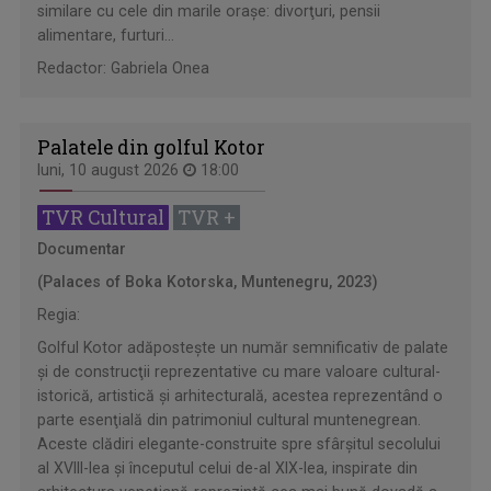
similare cu cele din marile oraşe: divorţuri, pensii
alimentare, furturi...
Redactor: Gabriela Onea
Palatele din golful Kotor
luni, 10 august 2026
18:00
TVR Cultural
TVR +
Documentar
(Palaces of Boka Kotorska, Muntenegru, 2023)
Regia:
Golful Kotor adăposteşte un număr semnificativ de palate
şi de construcţii reprezentative cu mare valoare cultural-
istorică, artistică şi arhitecturală, acestea reprezentând o
parte esenţială din patrimoniul cultural muntenegrean.
Aceste clădiri elegante-construite spre sfârşitul secolului
al XVIII-lea şi începutul celui de-al XIX-lea, inspirate din