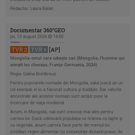
Redactor: Laura Bălan
Documentar 360°GEO
joi, 13 august 2026
14:00
TVR 2
TVR +
[AP]
Mongolia-omul care iubeşte caii (Mongolie, l’homme qui
aimait les chevaux, Franţa-Germania, 2024)
Regia: Galina Breitkreuz
Pentru popoarele nomade din Mongolia, calul joacă un un
rol esenţial; el le-a fasonat cultura şi tradiţiile. Dar valorile
ancestrale ale acestor nomazi sunt astăzi puse la
încercare de viaţa modernă.
Acum, în Mongolia, caii sunt crescuţi mai ales pentru
carnea lor. Dacă odinioară populaţia se hrănea cu lapte şi
cu vegetale, acum carnea face parte din meniul lor
cotidian; regim alimentar cu consecinţe dezastruoase, de