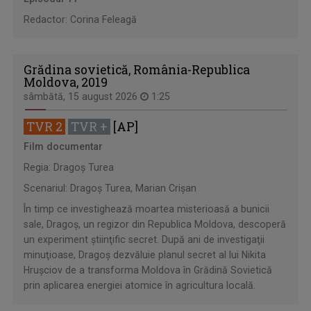
Redactor: Corina Feleagă
Grădina sovietică, România-Republica
Moldova, 2019
sâmbătă, 15 august 2026
1:25
TVR 2
TVR +
[AP]
Film documentar
Regia: Dragoş Turea
Scenariul: Dragoş Turea, Marian Crişan
În timp ce investighează moartea misterioasă a bunicii
sale, Dragoş, un regizor din Republica Moldova, descoperă
un experiment ştiinţific secret. După ani de investigaţii
minuţioase, Dragoş dezvăluie planul secret al lui Nikita
Hruşciov de a transforma Moldova în Grădină Sovietică
prin aplicarea energiei atomice în agricultura locală.