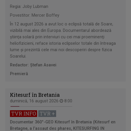
Regia: Joby Lubman
Povestitor: Mercer Boffey
În 12 august 2026 a avut loc o eclipsă totală de Soare,
vizibilă mai ales din Europa. Documentarul abordează
ştiinţa solară prin interviuri cu cei mai proeminenţi
heliofizicieni, reface istoria eclipselor totale din întreaga
lume şi prezintă cele mai noi descoperiri despre fizica
Soarelui.
Redactor: Ştefan Asavei
Premieră
Kitesurf în Bretania
duminică, 16 august 2026
8:00
TVR INFO
TVR +
Documentar 360°-GEO
Kitesurf în Bretania (Kitesurf en
Bretagne, a l’assaut des phares, KITESURFING IN