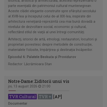
istorică, artistică şi arhitecturală, acestea reprezentând o
parte esenţială din patrimoniul cultural muntenegrean.
Aceste clădiri elegante-construite spre sfârşitul secolului
al XVIII-lea şi începutul celui de-al XIX-lea, inspirate din
arhitectura veneţiană-reprezintă cea mai bună dovadă a
nivelului de dezvoltare social, economic şi cultural,
reflectând stilul de viaţă al unei întregi comunităţi.
Arhitecţi, istorici de artă, etnologi, restauratori, locuitori şi
proprietari povestesc despre metodele de construcţie,
materialele folosite, împărţirea şi destinaţia încăperilor.
Episodul 6: Palatele Beskuća şi Providurov
Redactor: Lăcrămioara Stan
Notre-Dame: Ziditorii unui vis
joi, 13 august 2026
21:00
TVR Cultural
TVR +
[AP]
Documentar