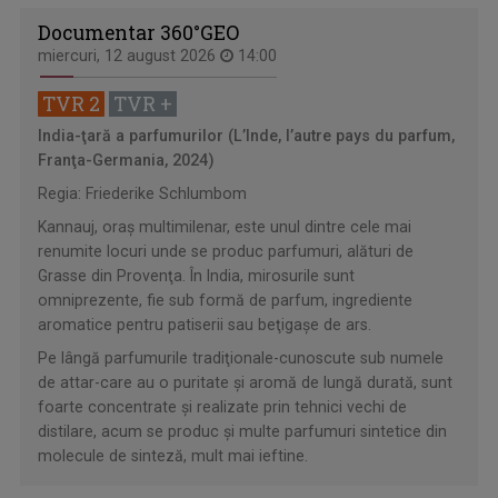
Documentar 360°GEO
miercuri, 12 august 2026
14:00
TVR 2
TVR +
India-ţară a parfumurilor (L’Inde, l’autre pays du parfum,
Franţa-Germania, 2024)
Regia: Friederike Schlumbom
Kannauj, oraş multimilenar, este unul dintre cele mai
renumite locuri unde se produc parfumuri, alături de
Grasse din Provenţa. În India, mirosurile sunt
omniprezente, fie sub formă de parfum, ingrediente
aromatice pentru patiserii sau beţigaşe de ars.
Pe lângă parfumurile tradiţionale-cunoscute sub numele
de attar-care au o puritate şi aromă de lungă durată, sunt
foarte concentrate şi realizate prin tehnici vechi de
distilare, acum se produc şi multe parfumuri sintetice din
molecule de sinteză, mult mai ieftine.