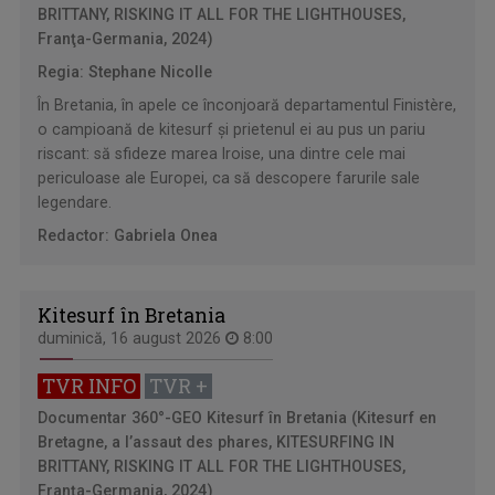
BRITTANY, RISKING IT ALL FOR THE LIGHTHOUSES,
Franţa-Germania, 2024)
Regia: Stephane Nicolle
În Bretania, în apele ce înconjoară departamentul Finistère,
o campioană de kitesurf şi prietenul ei au pus un pariu
riscant: să sfideze marea Iroise, una dintre cele mai
periculoase ale Europei, ca să descopere farurile sale
legendare.
Redactor: Gabriela Onea
Kitesurf în Bretania
duminică, 16 august 2026
8:00
TVR INFO
TVR +
Documentar 360°-GEO
Kitesurf în Bretania (Kitesurf en
Bretagne, a l’assaut des phares, KITESURFING IN
BRITTANY, RISKING IT ALL FOR THE LIGHTHOUSES,
Franţa-Germania, 2024)