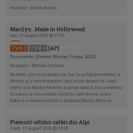
Redactor: Ştefan Asavei
Marilyn...Made in Hollywood
luni, 10 august 2026
21:05
TVR 2
TVR +
[AP]
Documentar (Devenir Marilyn, Franţa, 2022)
Realizator: Michèle Dominici
Aparent, ştim totul despre ea. Dar, în pofida povestirilor, a
filmelor şi a nenumăratelor cărţi scrise despre ea, viaţa
intimă a lui Marilyn Monroe a rămas tainică. Documentarul
încearcă să reconstituie modul în care Norma Jeane
Baker s-a metamorfozat în simbolul Marilyn Monroe.
Piemont-ultimii catâri din Alpi
marţi, 11 august 2026
13:00