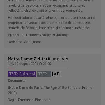
arhitectura veneţiană-reprezintă cea mai bună dovadă a
nivelului de dezvoltare social, economic şi cultural,
reflectând stilul de viaţă al unei întregi comunităţi.
Arhitecţi, istorici de artă, etnologi, restauratori, locuitori şi
proprietari povestesc despre metodele de construcţie,
materialele folosite, împărţirea şi destinaţia încăperilor.
Episodul 3: Palatele Vrakjen şi Jakonja
Redactor: Vlad Ţurcan
Notre-Dame: Ziditorii unui vis
luni, 10 august 2026
21:00
TVR Cultural
TVR +
[AP]
Documentar
(Notre-Dame de Paris: The Age of the Builders, Franţa,
2019)
Regia: Emmanuel Blanchard