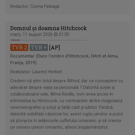
Redactor: Corina Feleagă
Domnul şi doamna Hitchcock
marţi, 11 august 2026
21:05
TVR 2
TVR +
[AP]
Documentar (Dans l'ombre d'Hitchcock, Hitch et Alma,
Franţa, 2019)
Realizator: Laurent Herbiet
Credem că ştim totul despre Alfred, dar ce cunoaştem cu
adevărat despre viaţa sa personală ? Datorită soţiei şi
colaboratoarei sale, Alma Reville, vom avea acces în
intimitatea lui Hitchcock, cu contrastele dintre magicianul
cinematografiei şi soţul şi tatăl cald şi iubitor. Fiindcă,
datorită solidităţii căsniciei lor, acest cuplu uimitor a putut
să plonjeze în adâncurile sufletului omenesc şi să creeze
un univers uneori romantic, alteori înspăimântător.