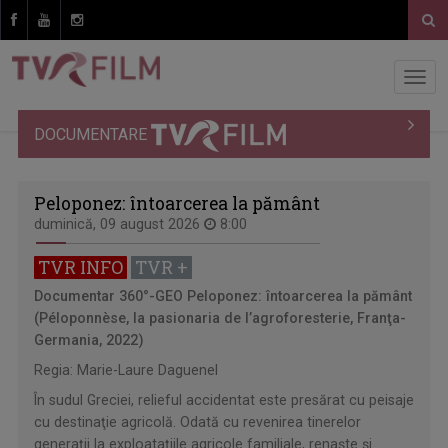
DOCUMENTARE
Peloponez: întoarcerea la pământ
duminică, 09 august 2026
8:00
TVR INFO
TVR +
Documentar 360°-GEO
Peloponez: întoarcerea la pământ
(Péloponnèse, la pasionaria de l’agroforesterie, Franţa-
Germania, 2022)
Regia: Marie-Laure Daguenel
În sudul Greciei, relieful accidentat este presărat cu peisaje
cu destinaţie agricolă. Odată cu revenirea tinerelor
generaţii la exploataţiile agricole familiale, renaşte şi