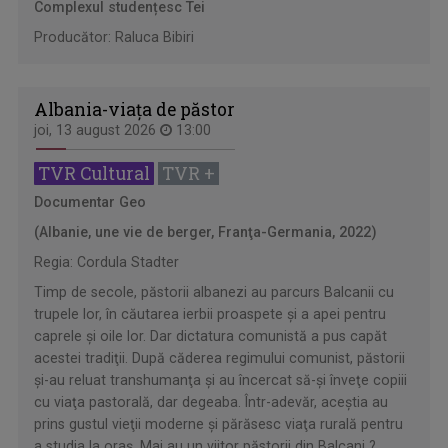
Complexul studențesc Tei
Producător: Raluca Bibiri
Albania-viaţa de păstor
joi, 13 august 2026
13:00
TVR Cultural
TVR +
Documentar Geo
(Albanie, une vie de berger, Franţa-Germania, 2022)
Regia: Cordula Stadter
Timp de secole, păstorii albanezi au parcurs Balcanii cu
trupele lor, în căutarea ierbii proaspete şi a apei pentru
caprele şi oile lor. Dar dictatura comunistă a pus capăt
acestei tradiţii. După căderea regimului comunist, păstorii
şi-au reluat transhumanţa şi au încercat să-şi înveţe copiii
cu viaţa pastorală, dar degeaba. Într-adevăr, aceştia au
prins gustul vieţii moderne şi părăsesc viaţa rurală pentru
a studia la oraş. Mai au un viitor păstorii din Balcani ?