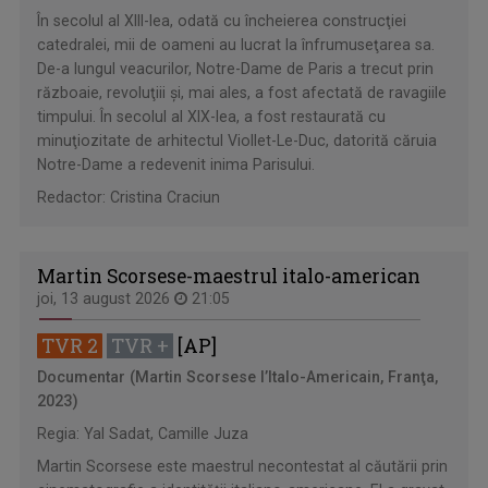
În secolul al XIII-lea, odată cu încheierea construcţiei
catedralei, mii de oameni au lucrat la înfrumuseţarea sa.
De-a lungul veacurilor, Notre-Dame de Paris a trecut prin
războaie, revoluţiii şi, mai ales, a fost afectată de ravagiile
timpului. În secolul al XIX-lea, a fost restaurată cu
minuţiozitate de arhitectul Viollet-Le-Duc, datorită căruia
Notre-Dame a redevenit inima Parisului.
Redactor: Cristina Craciun
Martin Scorsese-maestrul italo-american
joi, 13 august 2026
21:05
TVR 2
TVR +
[AP]
Documentar (Martin Scorsese l’Italo-Americain, Franţa,
2023)
Regia: Yal Sadat, Camille Juza
Martin Scorsese este maestrul necontestat al căutării prin