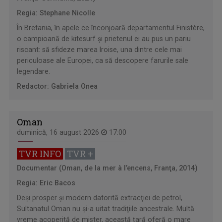
Regia: Stephane Nicolle
În Bretania, în apele ce înconjoară departamentul Finistère,
o campioană de kitesurf şi prietenul ei au pus un pariu
riscant: să sfideze marea Iroise, una dintre cele mai
periculoase ale Europei, ca să descopere farurile sale
legendare.
Redactor: Gabriela Onea
Oman
duminică, 16 august 2026
17:00
TVR INFO
TVR +
Documentar (Oman, de la mer à l’encens, Franţa, 2014)
Regia: Eric Bacos
Deşi prosper şi modern datorită extracţiei de petrol,
Sultanatul Oman nu şi-a uitat tradiţiile ancestrale. Multă
vreme acoperită de mister, această ţară oferă o mare